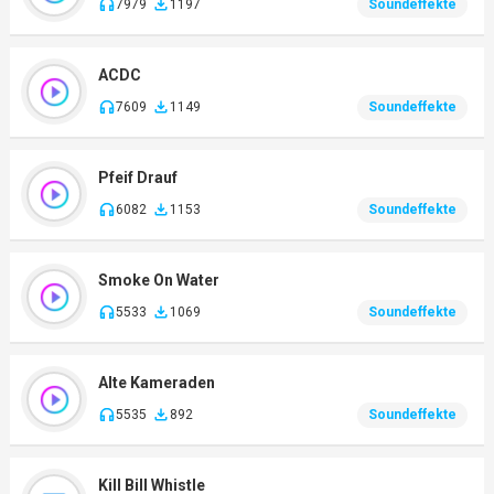
7979
1197
Soundeffekte
ACDC
7609
1149
Soundeffekte
Pfeif Drauf
6082
1153
Soundeffekte
Smoke On Water
5533
1069
Soundeffekte
Alte Kameraden
5535
892
Soundeffekte
Kill Bill Whistle