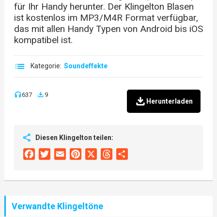
für Ihr Handy herunter. Der Klingelton Blasen
ist kostenlos im MP3/M4R Format verfügbar,
das mit allen Handy Typen von Android bis iOS
kompatibel ist.
Kategorie:
Soundeffekte
637
9
Herunterladen
Diesen Klingelton teilen:
Facebook
Twitter
Email
Pinterest
X
Threads
Share
Verwandte Klingeltöne