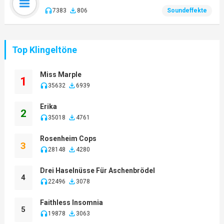
7383
806
Soundeffekte
Top Klingeltöne
Miss Marple
1
35632
6939
Erika
2
35018
4761
Rosenheim Cops
3
28148
4280
Drei Haselnüsse Für Aschenbrödel
4
22496
3078
Faithless Insomnia
5
19878
3063