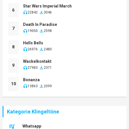
Star Wars Imperial March
6
22842
3046
Death In Paradise
7
19050
2598
Hells Bells
8
26976
2480
Wackelkontakt
9
27983
2371
Bonanza
10
13863
2099
Kategorie Klingeltöne
Whatsapp