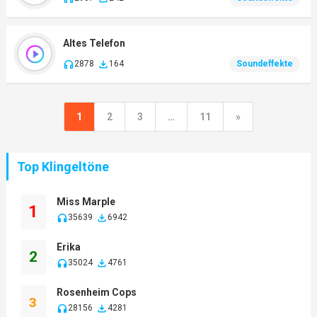
Altes Telefon
2878
164
Soundeffekte
1
2
3
…
11
»
Top Klingeltöne
Miss Marple
1
35639
6942
Erika
2
35024
4761
Rosenheim Cops
3
28156
4281