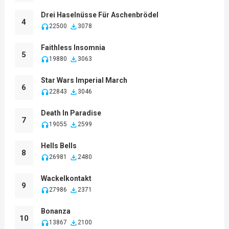
Drei Haselnüsse Für Aschenbrödel
4
22500
3078
Faithless Insomnia
5
19880
3063
Star Wars Imperial March
6
22843
3046
Death In Paradise
7
19055
2599
Hells Bells
8
26981
2480
Wackelkontakt
9
27986
2371
Bonanza
10
13867
2100