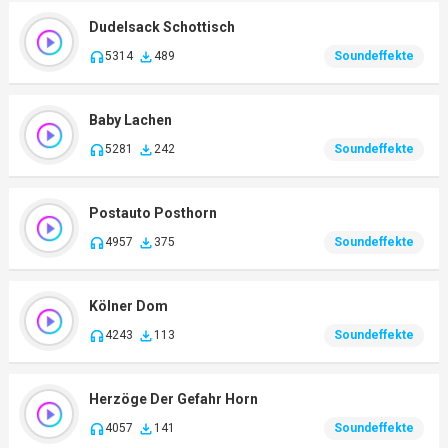
Dudelsack Schottisch
5314
489
Soundeffekte
Baby Lachen
5281
242
Soundeffekte
Postauto Posthorn
4957
375
Soundeffekte
Kölner Dom
4243
113
Soundeffekte
Herzöge Der Gefahr Horn
4057
141
Soundeffekte