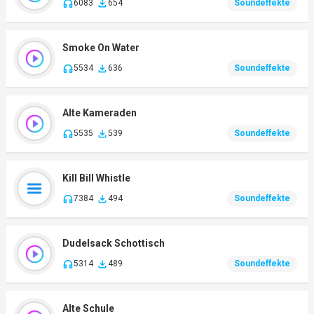
6083
654
Soundeffekte
Smoke On Water
5534
636
Soundeffekte
Alte Kameraden
5535
539
Soundeffekte
Kill Bill Whistle
7384
494
Soundeffekte
Dudelsack Schottisch
5314
489
Soundeffekte
Alte Schule