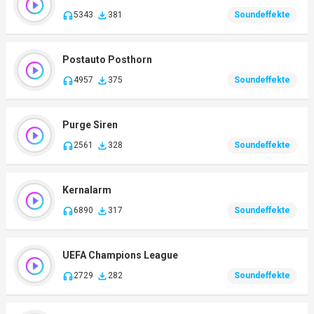
5343
381
Soundeffekte
Postauto Posthorn
4957
375
Soundeffekte
Purge Siren
2561
328
Soundeffekte
Kernalarm
6890
317
Soundeffekte
UEFA Champions League
2729
282
Soundeffekte