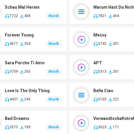
Schau Mal Herein
7722
468
Musik
7821
404
Forever Young
Messy
4517
354
Musik
5742
351
Sara Perche Ti Amo
APT
3709
265
Musik
5313
261
Love Is The Only Thing
Bella Ciao
4437
243
Musik
5155
221
Bad Dreams
Verwandtschaftstre
3573
189
Musik
3623
171