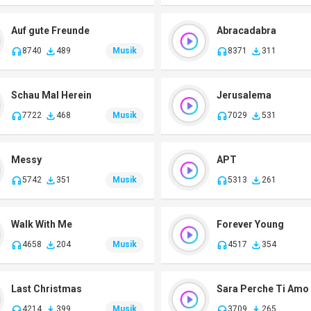
Auf gute Freunde
Abracadabra
8740
489
Musik
8371
311
Schau Mal Herein
Jerusalema
7722
468
Musik
7029
531
Messy
APT
5742
351
Musik
5313
261
Walk With Me
Forever Young
4658
204
Musik
4517
354
Last Christmas
Sara Perche Ti Amo
4214
399
Musik
3709
265