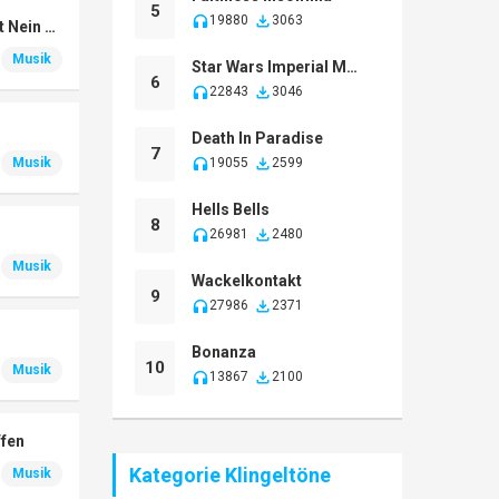
5
19880
3063
Warum Hast Du Nicht Nein Gesagt
Musik
Star Wars Imperial March
6
22843
3046
Death In Paradise
7
Musik
19055
2599
Hells Bells
8
26981
2480
Musik
Wackelkontakt
9
27986
2371
Bonanza
10
Musik
13867
2100
ffen
Kategorie Klingeltöne
Musik