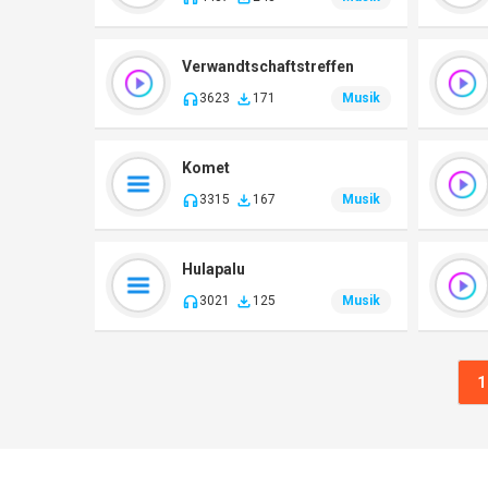
Verwandtschaftstreffen
3623
171
Musik
Komet
3315
167
Musik
Hulapalu
3021
125
Musik
1