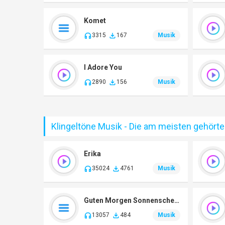
Komet
3315
167
Musik
I Adore You
2890
156
Musik
Klingeltöne Musik - Die am meisten gehört
Erika
35024
4761
Musik
Guten Morgen Sonnenschein
13057
484
Musik