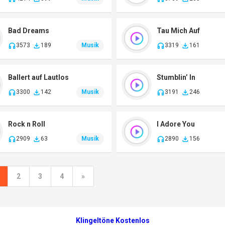
Bad Dreams
Tau Mich Auf
3573
189
Musik
3319
161
Ballert auf Lautlos
Stumblin’ In
3300
142
Musik
3191
246
Rock n Roll
I Adore You
2909
63
Musik
2890
156
2
3
4
»
Klingeltöne Kostenlos