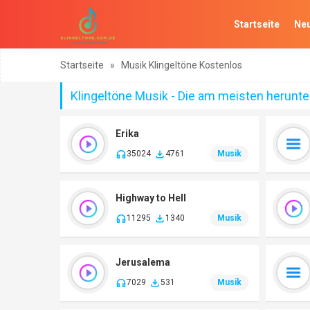
Startseite
Neu
Startseite
»
Musik Klingeltöne Kostenlos
Klingeltöne Musik - Die am meisten herunt
Erika
35024
4761
Musik
Highway to Hell
11295
1340
Musik
Jerusalema
7029
531
Musik