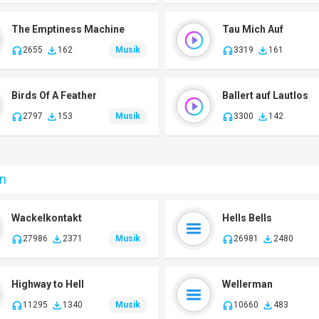
The Emptiness Machine
Tau Mich Auf
2655
162
Musik
3319
161
Birds Of A Feather
Ballert auf Lautlos
2797
153
Musik
3300
142
en
Wackelkontakt
Hells Bells
27986
2371
Musik
26981
2480
Highway to Hell
Wellerman
11295
1340
Musik
10660
483