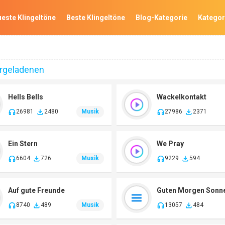
este Klingeltöne
Beste Klingeltöne
Blog-Kategorie
Kategor
ergeladenen
Hells Bells
Wackelkontakt
26981
2480
Musik
27986
2371
Ein Stern
We Pray
6604
726
Musik
9229
594
Auf gute Freunde
8740
489
Musik
13057
484