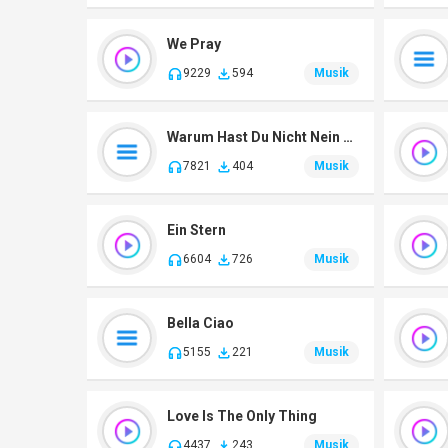
We Pray
9229
594
Musik
Warum Hast Du Nicht Nein Gesagt
7821
404
Musik
Ein Stern
6604
726
Musik
Bella Ciao
5155
221
Musik
Love Is The Only Thing
4437
243
Musik