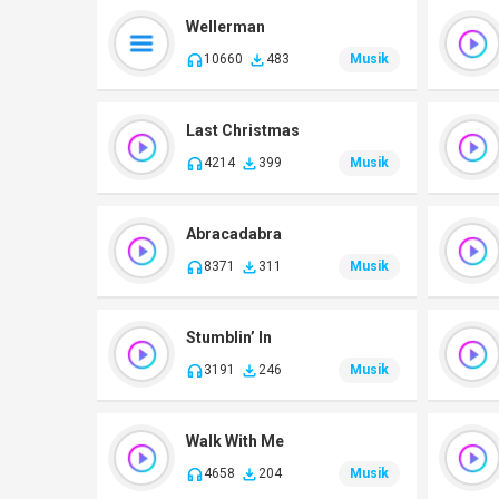
Wellerman
10660
483
Musik
Last Christmas
4214
399
Musik
Abracadabra
8371
311
Musik
Stumblin’ In
3191
246
Musik
Walk With Me
4658
204
Musik