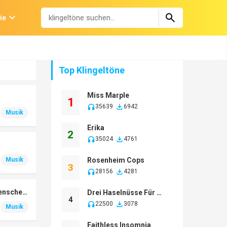
ie
Top Klingeltöne
Miss Marple
1
35639
6942
Musik
Erika
2
35024
4761
Musik
Rosenheim Cops
3
28156
4281
Guten Morgen Sonnenschein
Drei Haselnüsse Für Aschenbrödel
4
22500
3078
Musik
Faithless Insomnia