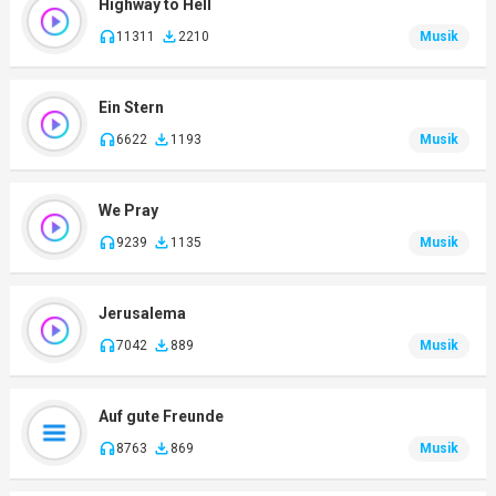
Highway to Hell
11311
2210
Musik
Ein Stern
6622
1193
Musik
We Pray
9239
1135
Musik
Jerusalema
7042
889
Musik
Auf gute Freunde
8763
869
Musik