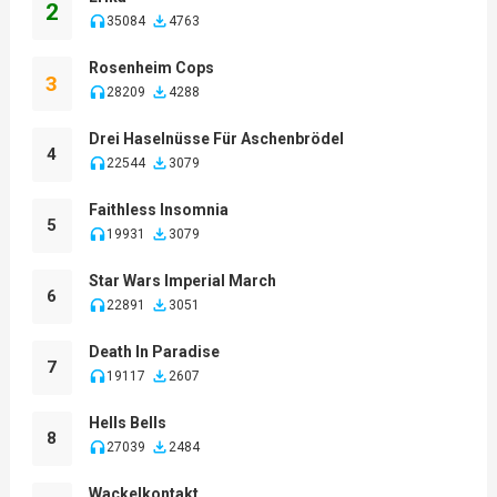
2
35084
4763
Rosenheim Cops
3
28209
4288
Drei Haselnüsse Für Aschenbrödel
4
22544
3079
Faithless Insomnia
5
19931
3079
Star Wars Imperial March
6
22891
3051
Death In Paradise
7
19117
2607
Hells Bells
8
27039
2484
Wackelkontakt