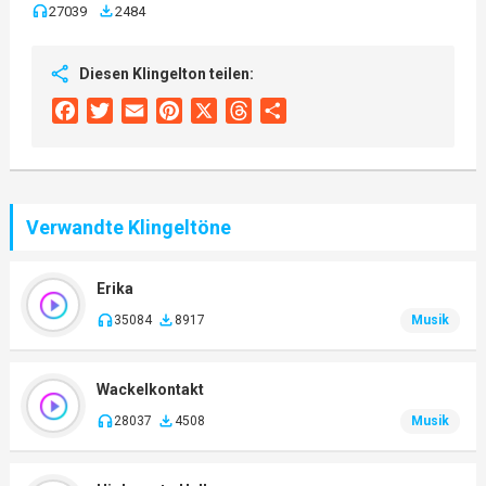
27039
2484
Diesen Klingelton teilen:
Facebook
Twitter
Email
Pinterest
X
Threads
Share
Verwandte Klingeltöne
Erika
35084
8917
Musik
Wackelkontakt
28037
4508
Musik