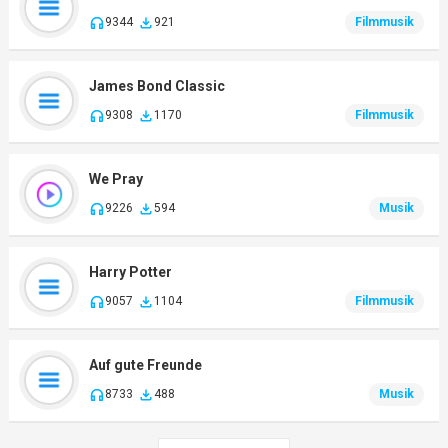
9344
921
Filmmusik
James Bond Classic
9308
1170
Filmmusik
We Pray
9226
594
Musik
Harry Potter
9057
1104
Filmmusik
Auf gute Freunde
8733
488
Musik