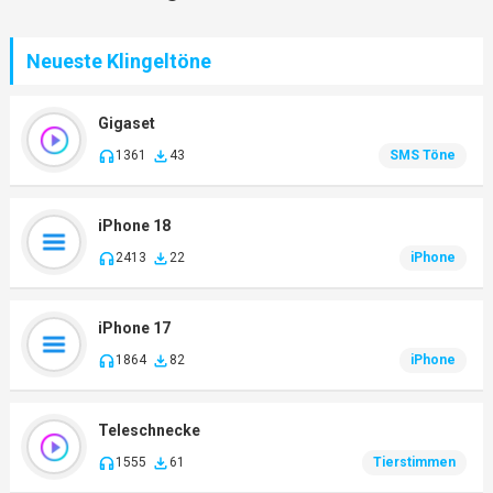
Neueste Klingeltöne
Gigaset
1361
43
SMS Töne
iPhone 18
2413
22
iPhone
iPhone 17
1864
82
iPhone
Teleschnecke
1555
61
Tierstimmen