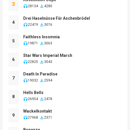
3
28134
4280
Drei Haselnüsse Für Aschenbrödel
4
22479
3076
Faithless Insomnia
5
19871
3063
Star Wars Imperial March
6
22825
3043
Death In Paradise
7
19032
2594
Hells Bells
8
26954
2478
Wackelkontakt
9
27968
2371
Bonanza