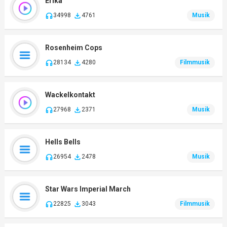
Erika
34998
4761
Musik
Rosenheim Cops
28134
4280
Filmmusik
Wackelkontakt
27968
2371
Musik
Hells Bells
26954
2478
Musik
Star Wars Imperial March
22825
3043
Filmmusik