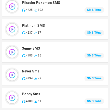
Pikachu Pokemon SMS
4425
102
SMS Töne
Platinum SMS
4237
37
SMS Töne
Sunny SMS
4183
35
SMS Töne
Never Sms
4194
72
SMS Töne
Poppy Sms
4100
61
SMS Töne