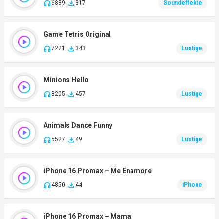
6889
317
Soundeffekte
Game Tetris Original
7221
343
Lustige
Minions Hello
8205
457
Lustige
Animals Dance Funny
5527
49
Lustige
iPhone 16 Promax – Me Enamore
4850
44
iPhone
iPhone 16 Promax – Mama