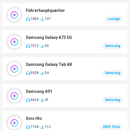
Führerhauptquartier
1859
107
Lustige
Samsung Galaxy A73 5G
7572
50
Samsung
Samsung Galaxy Tab A8
5928
54
Samsung
Samsung A91
6634
41
Samsung
Sms Htc
7104
112
SMS Töne