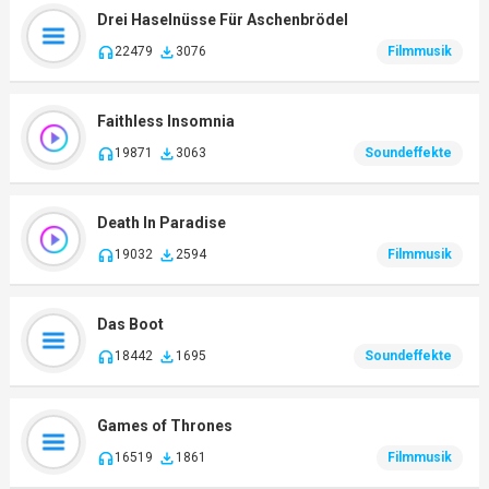
Drei Haselnüsse Für Aschenbrödel
22479
3076
Filmmusik
Faithless Insomnia
19871
3063
Soundeffekte
Death In Paradise
19032
2594
Filmmusik
Das Boot
18442
1695
Soundeffekte
Games of Thrones
16519
1861
Filmmusik