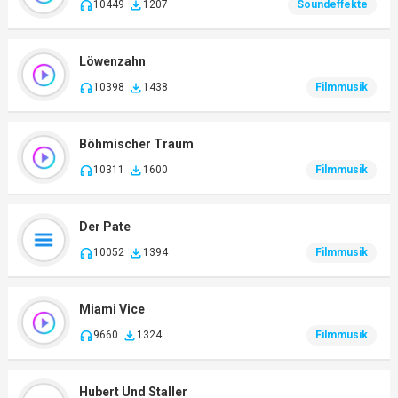
10449
1207
Soundeffekte
Löwenzahn
10398
1438
Filmmusik
Böhmischer Traum
10311
1600
Filmmusik
Der Pate
10052
1394
Filmmusik
Miami Vice
9660
1324
Filmmusik
Hubert Und Staller