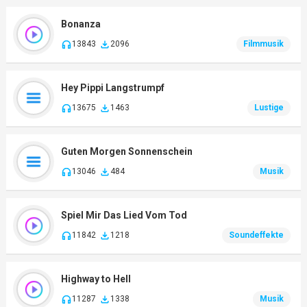
Bonanza
13843
2096
Filmmusik
Hey Pippi Langstrumpf
13675
1463
Lustige
Guten Morgen Sonnenschein
13046
484
Musik
Spiel Mir Das Lied Vom Tod
11842
1218
Soundeffekte
Highway to Hell
11287
1338
Musik