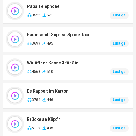
Papa Telephone
3522
571
Lustige
Raumschiff Suprise Space Taxi
3699
495
Lustige
Wir öffnen Kasse 3 für Sie
4568
510
Lustige
Es Rappelt Im Karton
3784
446
Lustige
Brücke an Käpt’n
5119
435
Lustige