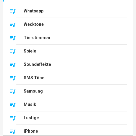
Whatsapp
Wecktöne
Tierstimmen
Spiele
Soundeffekte
SMS Töne
Samsung
Musik
Lustige
iPhone