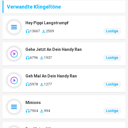
Verwandte Klingeltöne
Hey Pippi Langstrumpf
13667
2509
Lustige
Gehe Jetzt An Dein Handy Ran
6796
1937
Lustige
Geh Mal An Dein Handy Ran
5978
1277
Lustige
Minions
7904
994
Lustige