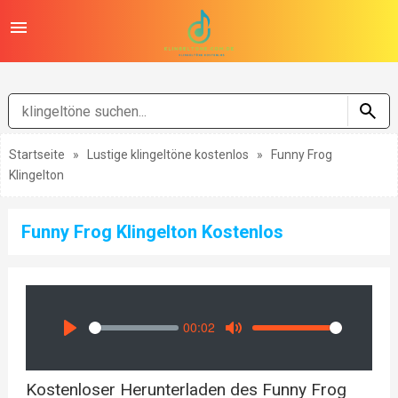
Startseite
»
Lustige klingeltöne kostenlos
»
Funny Frog
Klingelton
Funny Frog Klingelton Kostenlos
00:02
Seek
Volume
Play
Mute
Kostenloser Herunterladen des Funny Frog