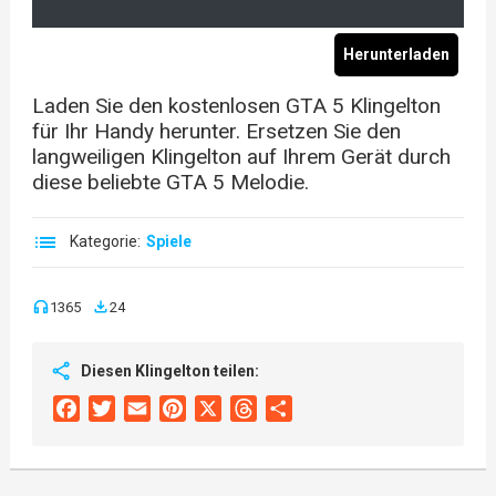
Herunterladen
Laden Sie den kostenlosen GTA 5 Klingelton
für Ihr Handy herunter. Ersetzen Sie den
langweiligen Klingelton auf Ihrem Gerät durch
diese beliebte GTA 5 Melodie.
Kategorie:
Spiele
1365
24
Diesen Klingelton teilen:
Facebook
Twitter
Email
Pinterest
X
Threads
Share