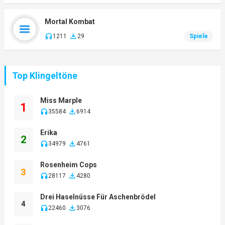
Mortal Kombat
1211
29
Spiele
Top Klingeltöne
Miss Marple
1
35584
6914
Erika
2
34979
4761
Rosenheim Cops
3
28117
4280
Drei Haselnüsse Für Aschenbrödel
4
22460
3076