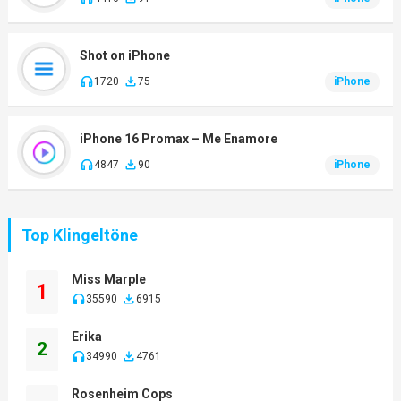
Shot on iPhone
1720
75
iPhone
iPhone 16 Promax – Me Enamore
4847
90
iPhone
Top Klingeltöne
Miss Marple
1
35590
6915
Erika
2
34990
4761
Rosenheim Cops