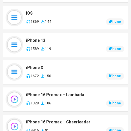
iOS
1869
144
iPhone
iPhone 13
1589
119
iPhone
iPhone X
1672
150
iPhone
iPhone 16 Promax – Lambada
1329
106
iPhone
iPhone 16 Promax – Cheerleader
4416
91
iPhone