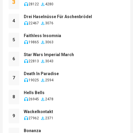
3
28122
4280
Drei Haselnüsse Für Aschenbrödel
4
22467
3076
Faithless Insomnia
5
19865
3063
Star Wars Imperial March
6
22813
3043
Death In Paradise
7
19025
2594
Hells Bells
8
26945
2478
Wackelkontakt
9
27962
2371
Bonanza