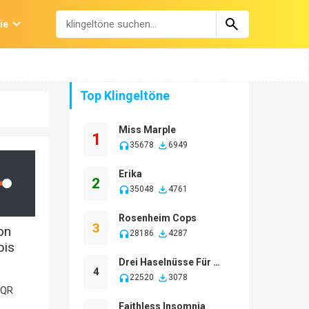
ie
Top Klingeltöne
Miss Marple
1
35678
6949
Erika
2
lume
35048
4761
Rosenheim Cops
3
on
28186
4287
bis
Drei Haselnüsse Für Aschenbrödel
4
22520
3078
Faithless Insomnia