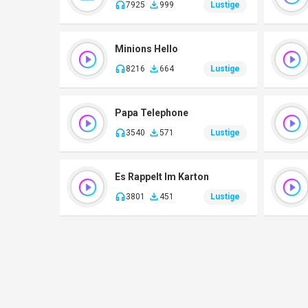
7925
999
Lustige
Minions Hello
8216
664
Lustige
Papa Telephone
3540
571
Lustige
Es Rappelt Im Karton
3801
451
Lustige