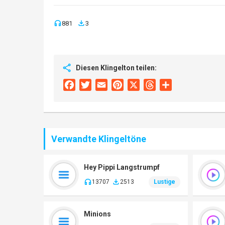
881
3
Diesen Klingelton teilen:
Facebook
Twitter
Email
Pinterest
X
Threads
Share
Verwandte Klingeltöne
Hey Pippi Langstrumpf
13707
2513
Lustige
Minions