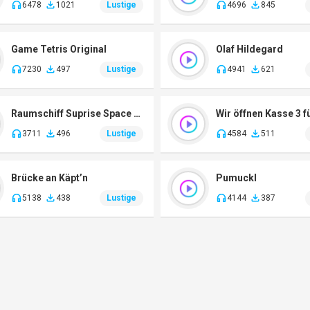
6478
1021
Lustige
4696
845
Game Tetris Original
Olaf Hildegard
7230
497
Lustige
4941
621
Raumschiff Suprise Space Taxi
Wir öffnen Kasse 3 f
3711
496
Lustige
4584
511
Brücke an Käpt’n
Pumuckl
5138
438
Lustige
4144
387