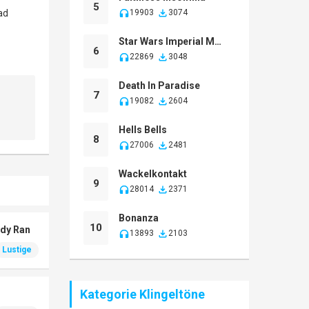
5
19903
3074
Star Wars Imperial March
6
22869
3048
Death In Paradise
7
19082
2604
Hells Bells
8
27006
2481
Wackelkontakt
9
28014
2371
Bonanza
10
ndy Ran
13893
2103
Lustige
Kategorie Klingeltöne