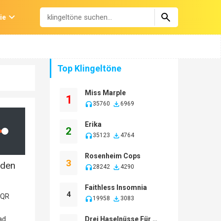
ie
Top Klingeltöne
Miss Marple
1
35760
6969
Erika
2
lume
35123
4764
Rosenheim Cops
3
 den
28242
4290
Faithless Insomnia
4
19958
3083
Drei Haselnüsse Für Aschenbrödel