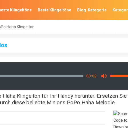
este Klingeltöne
Beste Klingeltöne
Blog-Kategorie
Kategor
oPo Haha Klingelton
los
00:02
Vo
Mute
Haha Klingelton für Ihr Handy herunter. Ersetzen Sie
 durch diese beliebte Minions PoPo Haha Melodie.