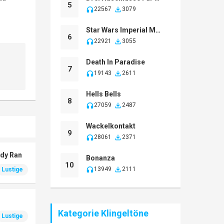
5
22567
3079
Star Wars Imperial March
6
22921
3055
Death In Paradise
7
19143
2611
Hells Bells
8
27059
2487
Wackelkontakt
9
28061
2371
ndy Ran
Bonanza
10
13949
2111
Lustige
Kategorie Klingeltöne
Lustige