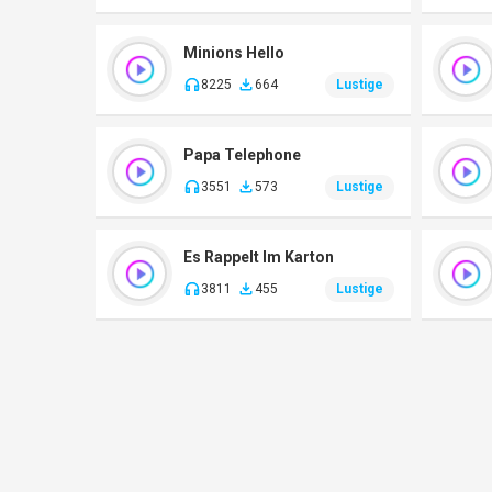
Minions Hello
8225
664
Lustige
Papa Telephone
3551
573
Lustige
Es Rappelt Im Karton
3811
455
Lustige