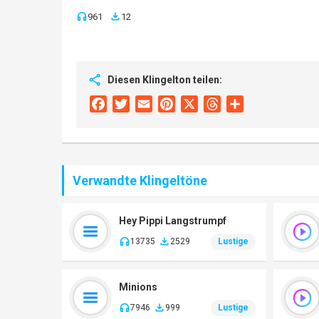
961
12
Diesen Klingelton teilen:
Facebook
Twitter
Email
Pinterest
X
Threads
Share
Verwandte Klingeltöne
Hey Pippi Langstrumpf
13735
2529
Lustige
Minions
7946
999
Lustige