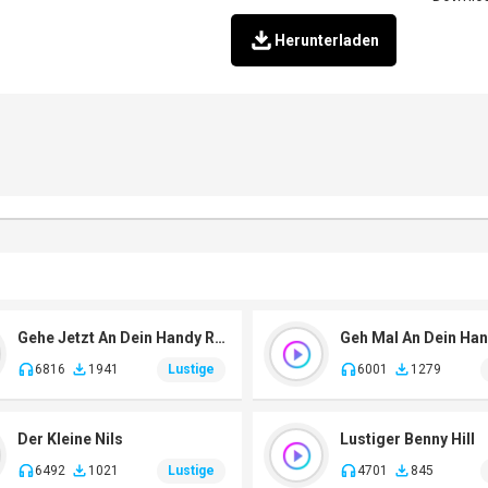
Herunterladen
Gehe Jetzt An Dein Handy Ran
Geh Mal An Dein Ha
6816
1941
Lustige
6001
1279
Der Kleine Nils
Lustiger Benny Hill
6492
1021
Lustige
4701
845