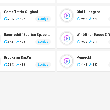
Game Tetris Original
Olaf Hildegard
7243
497
Lustige
4948
621
Raumschiff Suprise Space Taxi
Wir öffnen Kasse 3 f
3721
498
Lustige
4602
511
Brücke an Käpt’n
Pumuckl
5143
438
Lustige
4148
387