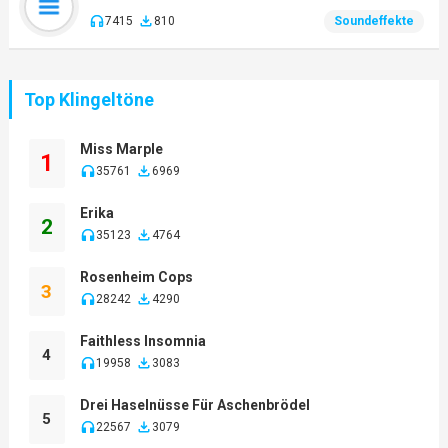
7415
810
Soundeffekte
Top Klingeltöne
Miss Marple
1
35761
6969
Erika
2
35123
4764
Rosenheim Cops
3
28242
4290
Faithless Insomnia
4
19958
3083
Drei Haselnüsse Für Aschenbrödel
5
22567
3079