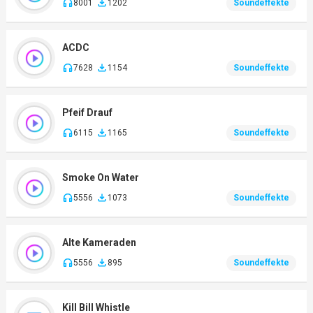
8001
1202
Soundeffekte
ACDC
7628
1154
Soundeffekte
Pfeif Drauf
6115
1165
Soundeffekte
Smoke On Water
5556
1073
Soundeffekte
Alte Kameraden
5556
895
Soundeffekte
Kill Bill Whistle