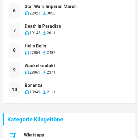
Star Wars Imperial March
6
22921
3055
Death In Paradise
7
19143
2611
Hells Bells
8
27059
2487
Wackelkontakt
9
28061
2371
Bonanza
10
13949
2111
Kategorie Klingeltöne
Whatsapp