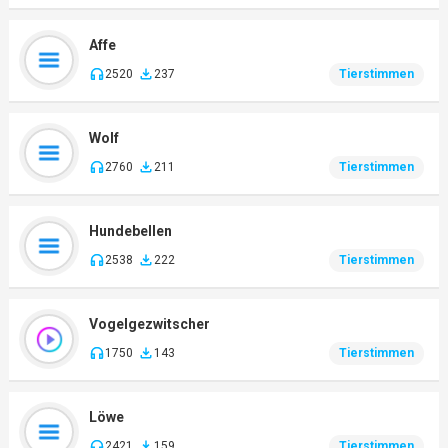
Affe
2520
237
Tierstimmen
Wolf
2760
211
Tierstimmen
Hundebellen
2538
222
Tierstimmen
Vogelgezwitscher
1750
143
Tierstimmen
Löwe
2421
159
Tierstimmen