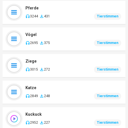
Pferde
3244
431
Tierstimmen
Vögel
2695
375
Tierstimmen
Ziege
3015
272
Tierstimmen
Katze
2849
248
Tierstimmen
Kuckuck
2952
227
Tierstimmen