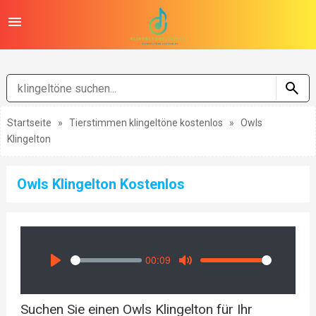
Startseite
»
Tierstimmen klingeltöne kostenlos
»
Owls
Klingelton
Owls Klingelton Kostenlos
00:09
Seek
Volume
Play
Mute
Suchen Sie einen Owls Klingelton für Ihr