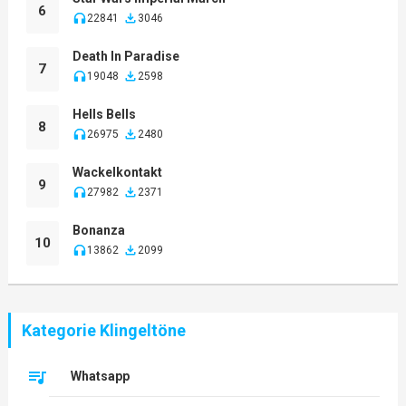
6
22841
3046
Death In Paradise
7
19048
2598
Hells Bells
8
26975
2480
Wackelkontakt
9
27982
2371
Bonanza
10
13862
2099
Kategorie Klingeltöne
Whatsapp