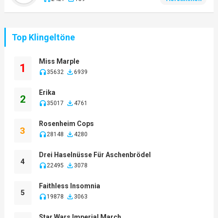
Top Klingeltöne
Miss Marple
1
35632
6939
Erika
2
35017
4761
Rosenheim Cops
3
28148
4280
Drei Haselnüsse Für Aschenbrödel
4
22495
3078
Faithless Insomnia
5
19878
3063
Star Wars Imperial March