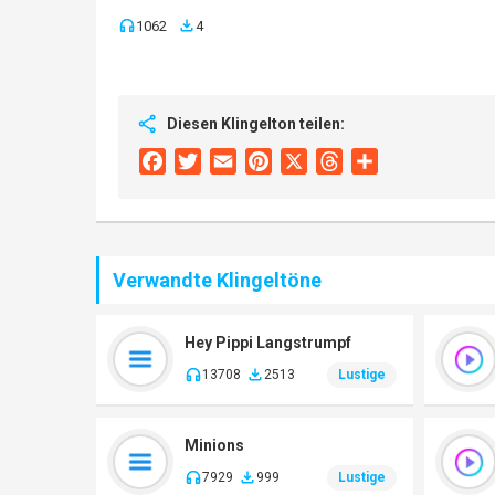
1062
4
Diesen Klingelton teilen:
Facebook
Twitter
Email
Pinterest
X
Threads
Share
Verwandte Klingeltöne
Hey Pippi Langstrumpf
13708
2513
Lustige
Minions
7929
999
Lustige