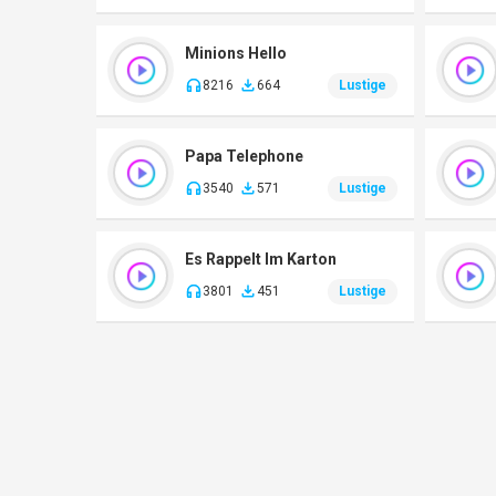
Minions Hello
8216
664
Lustige
Papa Telephone
3540
571
Lustige
Es Rappelt Im Karton
3801
451
Lustige