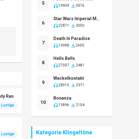
5
19909
3076
Star Wars Imperial March
6
22871
3050
Death In Paradise
7
19088
2605
Hells Bells
8
27007
2481
Wackelkontakt
9
28015
2371
ndy Ran
Bonanza
10
13896
2104
Lustige
Kategorie Klingeltöne
Lustige