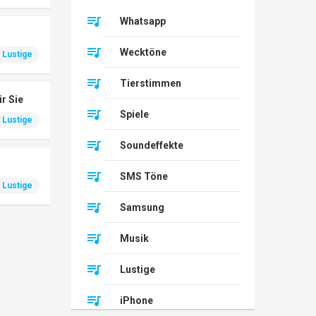
Whatsapp
Wecktöne
Lustige
Tierstimmen
ür Sie
Spiele
Lustige
Soundeffekte
SMS Töne
Lustige
Samsung
Musik
Lustige
iPhone