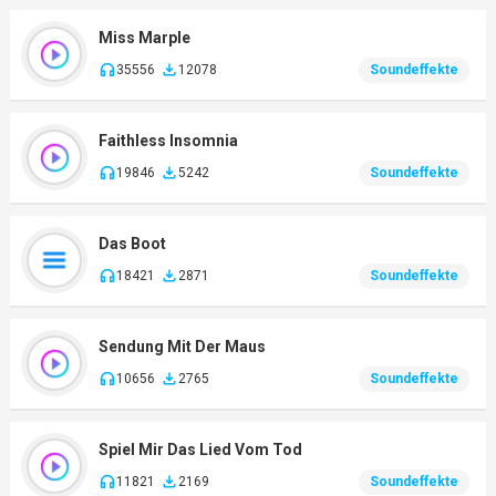
Miss Marple
35556
12078
Soundeffekte
Faithless Insomnia
19846
5242
Soundeffekte
Das Boot
18421
2871
Soundeffekte
Sendung Mit Der Maus
10656
2765
Soundeffekte
Spiel Mir Das Lied Vom Tod
11821
2169
Soundeffekte