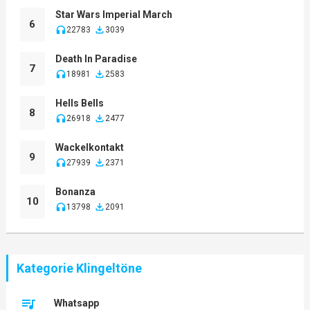
Star Wars Imperial March
6
22783
3039
Death In Paradise
7
18981
2583
Hells Bells
8
26918
2477
Wackelkontakt
9
27939
2371
Bonanza
10
13798
2091
Kategorie Klingeltöne
Whatsapp