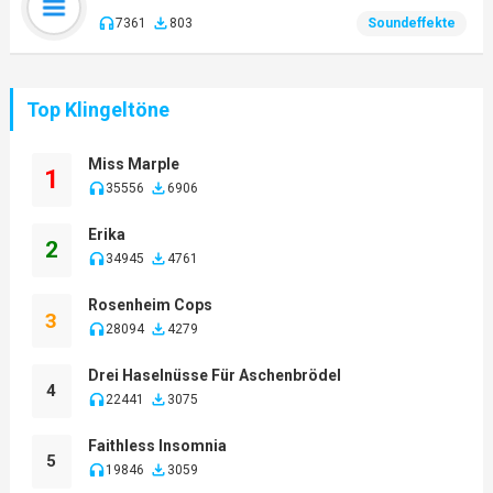
7361
803
Soundeffekte
Top Klingeltöne
Miss Marple
1
35556
6906
Erika
2
34945
4761
Rosenheim Cops
3
28094
4279
Drei Haselnüsse Für Aschenbrödel
4
22441
3075
Faithless Insomnia
5
19846
3059