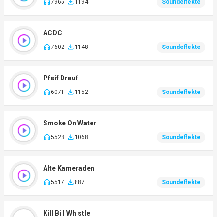
7965
1194
Soundeffekte
ACDC
7602
1148
Soundeffekte
Pfeif Drauf
6071
1152
Soundeffekte
Smoke On Water
5528
1068
Soundeffekte
Alte Kameraden
5517
887
Soundeffekte
Kill Bill Whistle