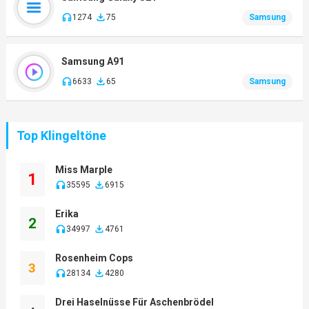
1274
75
Samsung
Samsung A91
6633
65
Samsung
Top Klingeltöne
Miss Marple
1
35595
6915
Erika
2
34997
4761
Rosenheim Cops
3
28134
4280
Drei Haselnüsse Für Aschenbrödel