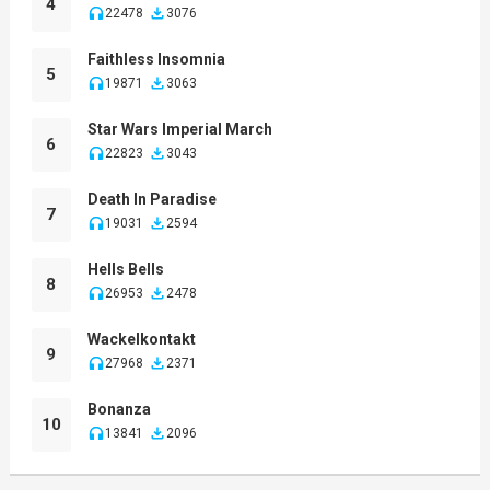
4
22478
3076
Faithless Insomnia
5
19871
3063
Star Wars Imperial March
6
22823
3043
Death In Paradise
7
19031
2594
Hells Bells
8
26953
2478
Wackelkontakt
9
27968
2371
Bonanza
10
13841
2096