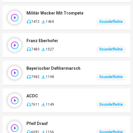
Militär Wecker Mit Trompete
7472
1469
Soundeffekte
Franz Eberhofer
7483
1527
Soundeffekte
Bayerischer Defiliermarsch
7982
1198
Soundeffekte
ACDC
7611
1149
Soundeffekte
Pfeif Drauf
6091
1156
Soundeffekte