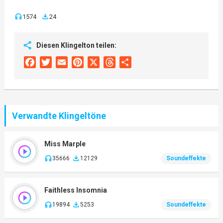
1574
24
Diesen Klingelton teilen:
Facebook
Twitter
Email
Pinterest
X
Threads
Share
Verwandte Klingeltöne
Miss Marple
35666
12129
Soundeffekte
Faithless Insomnia
19894
5253
Soundeffekte