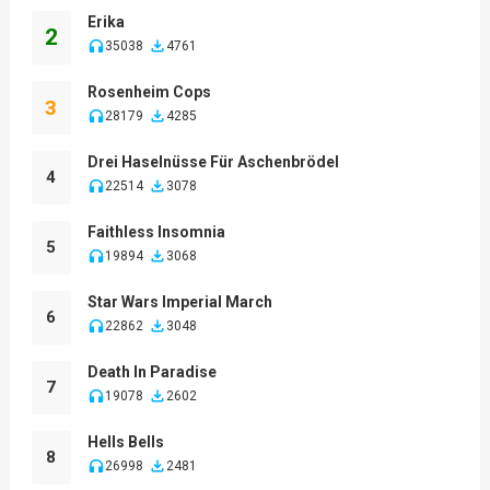
Erika
2
35038
4761
Rosenheim Cops
3
28179
4285
Drei Haselnüsse Für Aschenbrödel
4
22514
3078
Faithless Insomnia
5
19894
3068
Star Wars Imperial March
6
22862
3048
Death In Paradise
7
19078
2602
Hells Bells
8
26998
2481