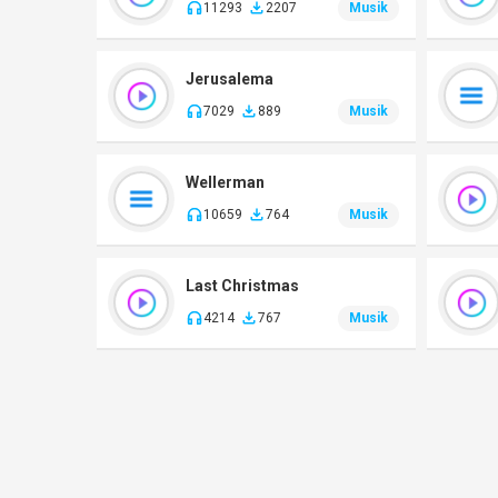
11293
2207
Musik
Jerusalema
7029
889
Musik
Wellerman
10659
764
Musik
Last Christmas
4214
767
Musik