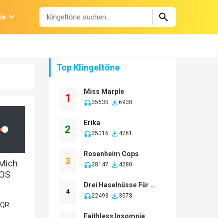
ie
Top Klingeltöne
Miss Marple
1
35630
6938
Erika
2
lume
35016
4761
Rosenheim Cops
3
 Mich
28147
4280
iOS
Drei Haselnüsse Für Aschenbrödel
4
22493
3078
Faithless Insomnia