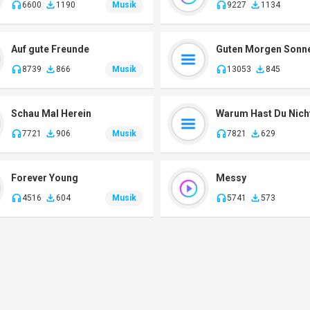
6600
1190
Musik
9227
1134
Auf gute Freunde
8739
866
Musik
13053
845
Schau Mal Herein
7721
906
Musik
7821
629
Forever Young
Messy
4516
604
Musik
5741
573