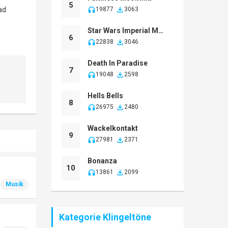
5
19877
3063
Star Wars Imperial March
6
22838
3046
Death In Paradise
7
19048
2598
Hells Bells
8
26975
2480
Wackelkontakt
9
27981
2371
Bonanza
10
13861
2099
Musik
Kategorie Klingeltöne