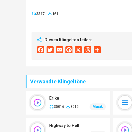
3317
161
Diesen Klingelton teilen:
Facebook
Twitter
Email
Pinterest
X
Threads
Share
Verwandte Klingeltöne
Erika
35016
8915
Musik
Highway to Hell