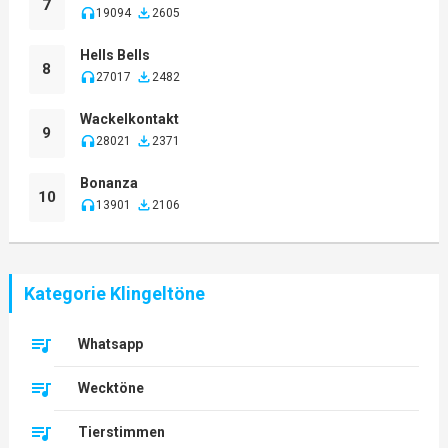
7
19094
2605
Hells Bells
8
27017
2482
Wackelkontakt
9
28021
2371
Bonanza
10
13901
2106
Kategorie Klingeltöne
Whatsapp
Wecktöne
Tierstimmen