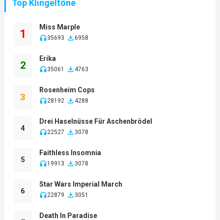
Top Klingeltöne
Miss Marple
1
35693
6958
Erika
2
35061
4763
Rosenheim Cops
3
28192
4288
Drei Haselnüsse Für Aschenbrödel
4
22527
3078
Faithless Insomnia
5
19913
3078
Star Wars Imperial March
6
22879
3051
Death In Paradise