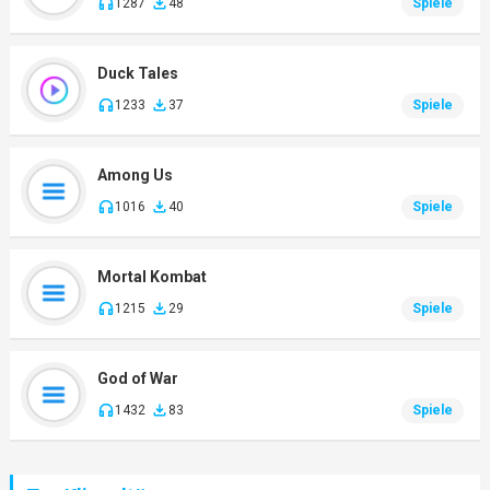
1287
48
Spiele
Duck Tales
1233
37
Spiele
Among Us
1016
40
Spiele
Mortal Kombat
1215
29
Spiele
God of War
1432
83
Spiele