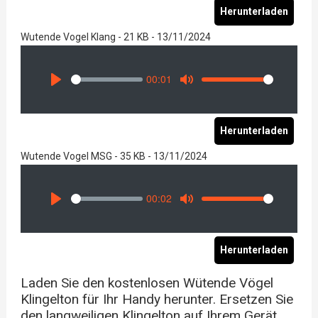
Herunterladen
Wutende Vogel Klang - 21 KB - 13/11/2024
00:01
Seek
Volume
Play
Mute
Herunterladen
Wutende Vogel MSG - 35 KB - 13/11/2024
00:02
Seek
Volume
Play
Mute
Herunterladen
Laden Sie den kostenlosen Wütende Vögel
Klingelton für Ihr Handy herunter. Ersetzen Sie
den langweiligen Klingelton auf Ihrem Gerät