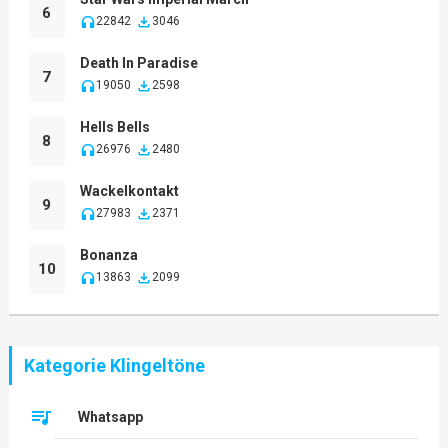
6
22842
3046
Death In Paradise
7
19050
2598
Hells Bells
8
26976
2480
Wackelkontakt
9
27983
2371
Bonanza
10
13863
2099
Kategorie Klingeltöne
Whatsapp