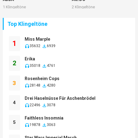
1 Klingeltöne
2 Klingeltöne
Top Klingeltöne
Miss Marple
1
35632
6939
Erika
2
35018
4761
Rosenheim Cops
3
28148
4280
Drei Haselnüsse Für Aschenbrödel
4
22496
3078
Faithless Insomnia
5
19878
3063
Star Wars Imperial March