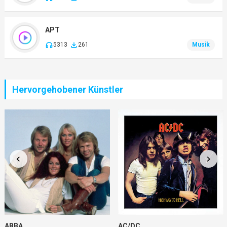
APT
5313
261
Musik
Hervorgehobener Künstler
ABBA
AC/DC