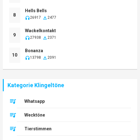
Hells Bells
8
26917
2477
Wackelkontakt
9
27938
2371
Bonanza
10
13798
2091
Kategorie Klingeltöne
Whatsapp
Wecktöne
Tierstimmen