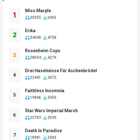
Miss Marple
1
35555
6906
Erika
2
34940
4758
Rosenheim Cops
3
28094
4279
Drei Haselnüsse Für Aschenbrödel
4
22441
3075
Faithless Insomnia
5
19846
3059
Star Wars Imperial March
6
22783
3039
Death In Paradise
7
18981
2583