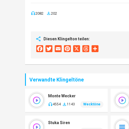
2082
202
Diesen Klingelton teilen:
Facebook
Twitter
Email
Pinterest
X
Threads
Share
Verwandte Klingeltöne
Monte Wecker
4554
1143
Wecktöne
Stuka Siren