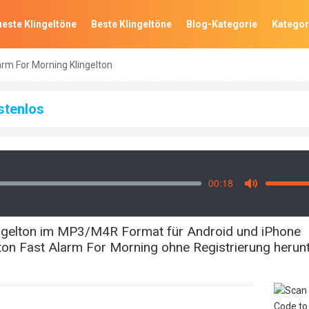
este Klingeltöne
Beste Klingeltöne
Blog-Kategorie
Kategor
arm For Morning Klingelton
stenlos
00:18
Vo
Mute
ingelton im MP3/M4R Format für Android und iPhone
ton Fast Alarm For Morning ohne Registrierung herunt