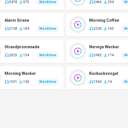
5478
575
Wecktöne
2466
294
W
Alarm Sirene
Morning Coffee
2158
184
Wecktöne
2230
160
W
Strandpromenade
Nervige Wecker
2025
154
Wecktöne
2982
174
W
Morning Wecker
Kuckucksvogel
1531
130
Wecktöne
1560
74
W