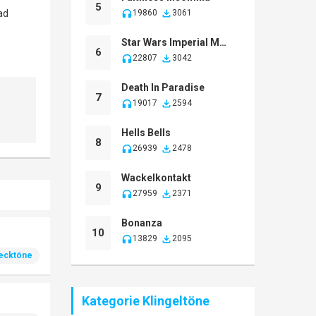
5
19860
3061
Star Wars Imperial March
6
22807
3042
Death In Paradise
7
19017
2594
Hells Bells
8
26939
2478
Wackelkontakt
9
27959
2371
Bonanza
10
13829
2095
ecktöne
Kategorie Klingeltöne