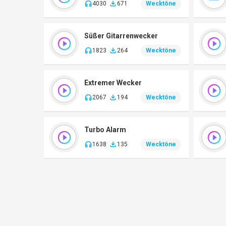
4030
671
Wecktöne
Süßer Gitarrenwecker
1823
264
Wecktöne
Extremer Wecker
2067
194
Wecktöne
Turbo Alarm
1638
135
Wecktöne