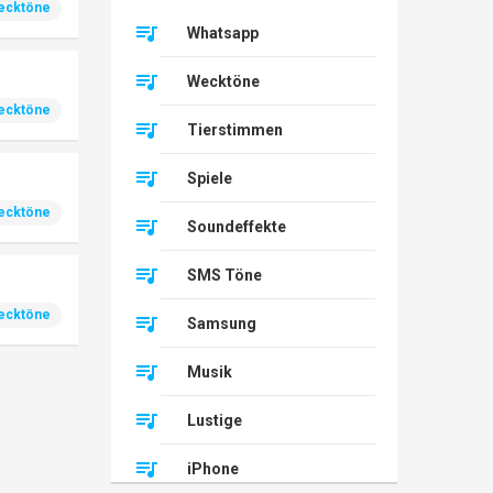
ecktöne
Whatsapp
Wecktöne
ecktöne
Tierstimmen
Spiele
ecktöne
Soundeffekte
SMS Töne
ecktöne
Samsung
Musik
Lustige
iPhone