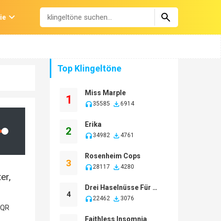
ie
Top Klingeltöne
Miss Marple
1
35585
6914
Erika
2
lume
34982
4761
Rosenheim Cops
3
28117
4280
er,
Drei Haselnüsse Für Aschenbrödel
4
22462
3076
Faithless Insomnia