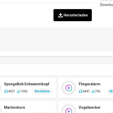
Herunterladen
SpongeBob Schwammkopf
Fliegeralarm
4321
1066
Wecktöne
4441
706
W
Martinshorn
Vogelwecker