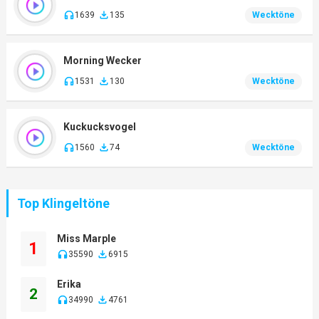
1639
135
Wecktöne
Morning Wecker
1531
130
Wecktöne
Kuckucksvogel
1560
74
Wecktöne
Top Klingeltöne
Miss Marple
1
35590
6915
Erika
2
34990
4761