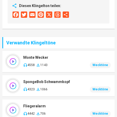
Diesen Klingelton teilen:
Facebook
Twitter
Email
Pinterest
X
Threads
Share
Verwandte Klingeltöne
Monte Wecker
4558
1143
Wecktöne
SpongeBob Schwammkopf
4323
1066
Wecktöne
Fliegeralarm
4442
706
Wecktöne