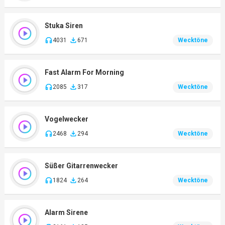
Stuka Siren
4031
671
Wecktöne
Fast Alarm For Morning
2085
317
Wecktöne
Vogelwecker
2468
294
Wecktöne
Süßer Gitarrenwecker
1824
264
Wecktöne
Alarm Sirene