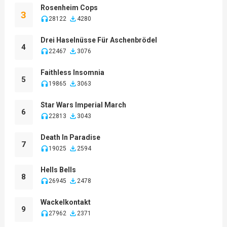
Rosenheim Cops
3
28122
4280
Drei Haselnüsse Für Aschenbrödel
4
22467
3076
Faithless Insomnia
5
19865
3063
Star Wars Imperial March
6
22813
3043
Death In Paradise
7
19025
2594
Hells Bells
8
26945
2478
Wackelkontakt
9
27962
2371