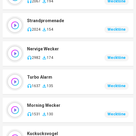
2067
194
Wecktöne
Strandpromenade
2024
154
Wecktöne
Nervige Wecker
2982
174
Wecktöne
Turbo Alarm
1637
135
Wecktöne
Morning Wecker
1531
130
Wecktöne
Kuckucksvogel