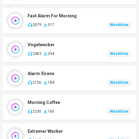
Fast Alarm For Morning
2079
317
Wecktöne
Vogelwecker
2463
294
Wecktöne
Alarm Sirene
2156
184
Wecktöne
Morning Coffee
2230
160
Wecktöne
Extremer Wecker