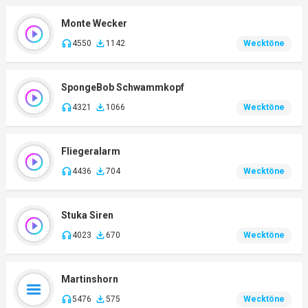
Monte Wecker
4550
1142
Wecktöne
SpongeBob Schwammkopf
4321
1066
Wecktöne
Fliegeralarm
4436
704
Wecktöne
Stuka Siren
4023
670
Wecktöne
Martinshorn
5476
575
Wecktöne