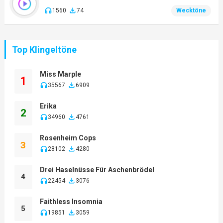
1560
74
Wecktöne
Top Klingeltöne
Miss Marple
1
35567
6909
Erika
2
34960
4761
Rosenheim Cops
3
28102
4280
Drei Haselnüsse Für Aschenbrödel
4
22454
3076
Faithless Insomnia
5
19851
3059