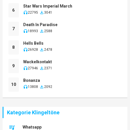
Star Wars Imperial March
6
22795
3041
Death In Paradise
7
18993
2588
Hells Bells
8
26928
2478
Wackelkontakt
9
27946
2371
Bonanza
10
13808
2092
Kategorie Klingeltöne
Whatsapp