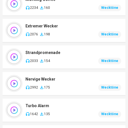
2234
160
Wecktöne
Extremer Wecker
2076
198
Wecktöne
Strandpromenade
2033
154
Wecktöne
Nervige Wecker
2992
175
Wecktöne
Turbo Alarm
1642
135
Wecktöne