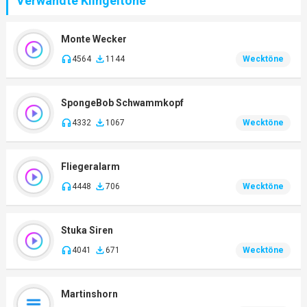
Verwandte Klingeltöne
Monte Wecker
4564
1144
Wecktöne
SpongeBob Schwammkopf
4332
1067
Wecktöne
Fliegeralarm
4448
706
Wecktöne
Stuka Siren
4041
671
Wecktöne
Martinshorn