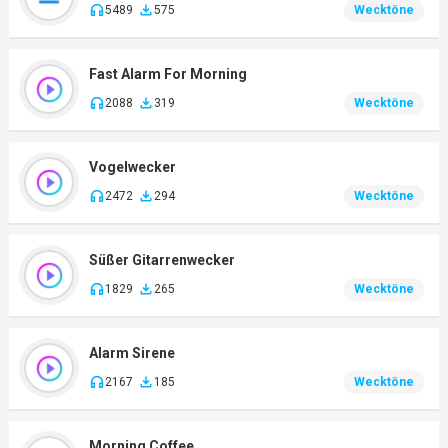
5489
575
Wecktöne
Fast Alarm For Morning
2088
319
Wecktöne
Vogelwecker
2472
294
Wecktöne
Süßer Gitarrenwecker
1829
265
Wecktöne
Alarm Sirene
2167
185
Wecktöne
Morning Coffee