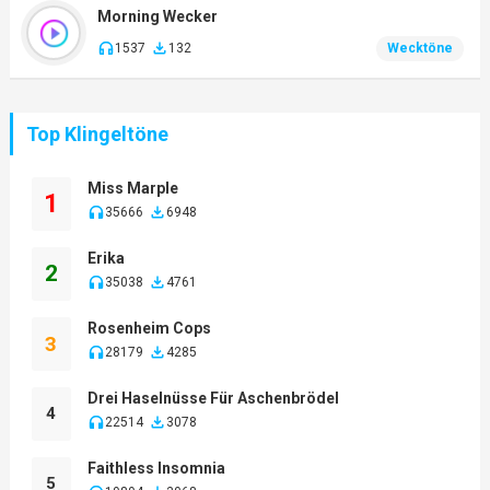
Morning Wecker
1537
132
Wecktöne
Top Klingeltöne
Miss Marple
1
35666
6948
Erika
2
35038
4761
Rosenheim Cops
3
28179
4285
Drei Haselnüsse Für Aschenbrödel
4
22514
3078
Faithless Insomnia
5