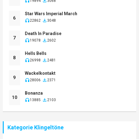
19894
3068
Star Wars Imperial March
6
22862
3048
Death In Paradise
7
19078
2602
Hells Bells
8
26998
2481
Wackelkontakt
9
28006
2371
Bonanza
10
13885
2103
Kategorie Klingeltöne